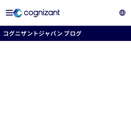
コグニザントジャパン ブログ
Empowered and Inspired:
Employees Reflect on RBG
Screening for International
Women’s Day
コグニザントジャパン株式会社
DEI 推進