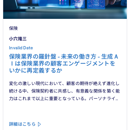
保険
小穴隆三
Invalid Date
保険業界の羅針盤 - 未来の働き方 - 生成Ａ
Ｉは保険業界の顧客エンゲージメントを
いかに再定義するか
変化の激しい現代において、顧客の期待が絶えず進化し
続ける中、保険契約者に共感し、有意義な関係を築く能
力はこれまで以上に重要となっている。パーソナライ
ゼーション、ハイパーオートメーション、顧客中心主義
といったテーマをよく耳にするが、「存在を認められて
いる」「理解されている」と顧客に感じてもらうため
詳細はこちら
に、ＣＲＭシステムやデータ分析、デジタルフロントエ