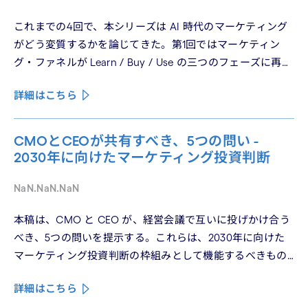
これまでの4回で、本シリーズは AI 時代のマーケティング
がどう変質するかを論じてきた。第1回ではマーケティン
グ・ファネルが Learn / Buy / Use の三つのフェーズに再構
造化される構造を、第2回では Use フェーズで起きている
詳細はこちら
パーソナライゼーションの罠を、第3回では Learn フェーズ
で再定義されつつあるブランドの可視性を、第4回では
CMO と CEO が共有すべき5つの問いを論じた。シリーズ
CMOとCEOが共有すべき、5つの問い -
の最終回となる本稿は、これらの議論を日本市場の文脈に
2030年に向けたマーケティング投資判断
着地させる。そして、希望の視座を提示したい——日本の
「顧客との関係構築」が、世界で勝てる時代が、いま始
NaN.NaN.NaN
まっている。
本稿は、CMO と CEO が、経営会議で互いに投げかけ合う
べき、5つの問いを提示する。これらは、2030年に向けた
マーケティング投資判断の枠組みとして機能するべきもの
である。
詳細はこちら