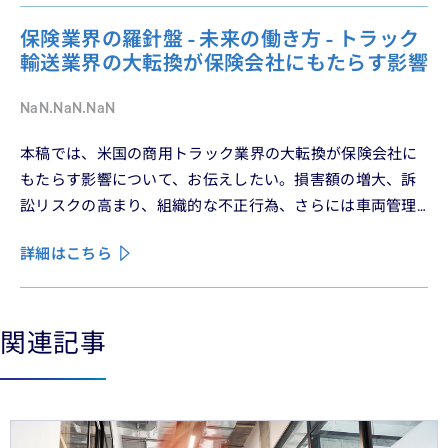
保険業界の羅針盤 - 未来の働き方 - トラック
輸送業界の大転換が保険会社にもたらす影響
NaN.NaN.NaN
本稿では、米国の商用トラック業界の大転換が保険会社に
もたらす影響について、お伝えしたい。損害額の増大、訴
訟リスクの高まり、組織的な不正行為、さらには車両管理
業務の急速なデジタル化により、この業界は再編の渦中に
詳細はこちら
ある。
関連記事
See less
See more