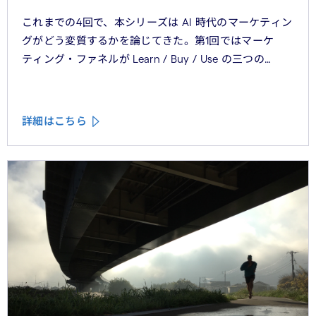
これまでの4回で、本シリーズは AI 時代のマーケティン
グがどう変質するかを論じてきた。第1回ではマーケ
ティング・ファネルが Learn / Buy / Use の三つの
フェーズに再構造化される構造を、第2回では Use
フェーズで起きているパーソナライゼーションの罠を、
第3回では Learn フェーズで再定義されつつあるブラン
詳細はこちら
ドの可視性を、第4回では CMO と CEO が共有すべき5
つの問いを論じた。シリーズの最終回となる本稿は、こ
れらの議論を日本市場の文脈に着地させる。そして、希
望の視座を提示したい——日本の「顧客との関係構
築」が、世界で勝てる時代が、いま始まっている。