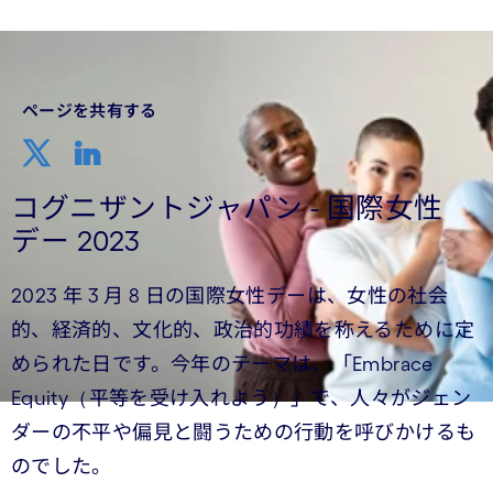
ページを共有する
コグニザントジャパン - 国際女性
デー 2023
2023 年 3 月 8 日の国際女性デーは、女性の社会
的、経済的、文化的、政治的功績を称えるために定
められた日です。今年のテーマは、「Embrace
Equity（平等を受け入れよう）」で、人々がジェン
ダーの不平や偏見と闘うための行動を呼びかけるも
のでした。