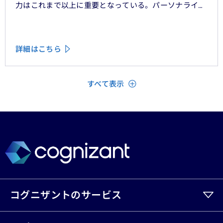
力はこれまで以上に重要となっている。パーソナライ
ゼーション、ハイパーオートメーション、顧客中心主義
といったテーマをよく耳にするが、「存在を認められて
いる」「理解されている」と顧客に感じてもらうため
詳細はこちら
に、ＣＲＭシステムやデータ分析、デジタルフロントエ
ンドに数百万単位の投資が行われてきた。
閉じる
すべて表示
コグニザントのサービス