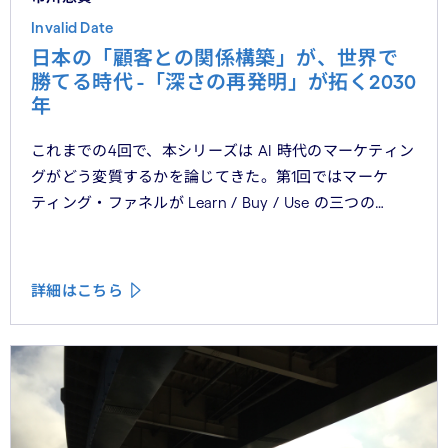
Invalid Date
日本の「顧客との関係構築」が、世界で
勝てる時代 -「深さの再発明」が拓く2030
年
これまでの4回で、本シリーズは AI 時代のマーケティン
グがどう変質するかを論じてきた。第1回ではマーケ
ティング・ファネルが Learn / Buy / Use の三つの
フェーズに再構造化される構造を、第2回では Use
フェーズで起きているパーソナライゼーションの罠を、
第3回では Learn フェーズで再定義されつつあるブラン
詳細はこちら
ドの可視性を、第4回では CMO と CEO が共有すべき5
つの問いを論じた。シリーズの最終回となる本稿は、こ
れらの議論を日本市場の文脈に着地させる。そして、希
望の視座を提示したい——日本の「顧客との関係構
築」が、世界で勝てる時代が、いま始まっている。