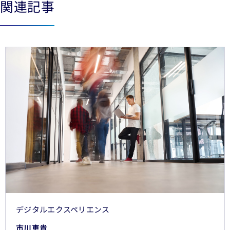
関連記事
See less
See more
デジタルエクスペリエンス
市川恵貴