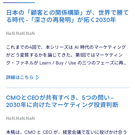
日本の「顧客との関係構築」が、世界で勝て
る時代 -「深さの再発明」が拓く2030年
NaN.NaN.NaN
これまでの4回で、本シリーズは AI 時代のマーケティング
がどう変質するかを論じてきた。第1回ではマーケティン
グ・ファネルが Learn / Buy / Use の三つのフェーズに再構
造化される構造を、第2回では Use フェーズで起きている
詳細はこちら
パーソナライゼーションの罠を、第3回では Learn フェーズ
で再定義されつつあるブランドの可視性を、第4回では
CMO と CEO が共有すべき5つの問いを論じた。シリーズ
CMOとCEOが共有すべき、5つの問い -
の最終回となる本稿は、これらの議論を日本市場の文脈に
2030年に向けたマーケティング投資判断
着地させる。そして、希望の視座を提示したい——日本の
「顧客との関係構築」が、世界で勝てる時代が、いま始
NaN.NaN.NaN
まっている。
本稿は、CMO と CEO が、経営会議で互いに投げかけ合う