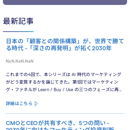
最新記事
日本の「顧客との関係構築」が、世界で勝て
る時代 -「深さの再発明」が拓く2030年
NaN.NaN.NaN
これまでの4回で、本シリーズは AI 時代のマーケティング
がどう変質するかを論じてきた。第1回ではマーケティン
グ・ファネルが Learn / Buy / Use の三つのフェーズに再構
造化される構造を、第2回では Use フェーズで起きている
詳細はこちら
パーソナライゼーションの罠を、第3回では Learn フェーズ
で再定義されつつあるブランドの可視性を、第4回では
CMO と CEO が共有すべき5つの問いを論じた。シリーズ
CMOとCEOが共有すべき、5つの問い -
の最終回となる本稿は、これらの議論を日本市場の文脈に
2030年に向けたマーケティング投資判断