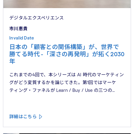
デジタルエクスペリエンス
市川恵貴
Invalid Date
日本の「顧客との関係構築」が、世界で
勝てる時代 -「深さの再発明」が拓く2030
年
これまでの4回で、本シリーズは AI 時代のマーケティン
グがどう変質するかを論じてきた。第1回ではマーケ
ティング・ファネルが Learn / Buy / Use の三つの
フェーズに再構造化される構造を、第2回では Use
フェーズで起きているパーソナライゼーションの罠を、
第3回では Learn フェーズで再定義されつつあるブラン
詳細はこちら
ドの可視性を、第4回では CMO と CEO が共有すべき5
つの問いを論じた。シリーズの最終回となる本稿は、こ