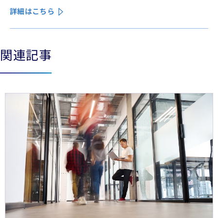
業務の急速なデジタル化により、この業界は再編の渦中に
詳細はこちら
ある。
関連記事
See less
See more