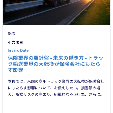
保険
小穴隆三
Invalid Date
保険業界の羅針盤 - 未来の働き方 - トラッ
ク輸送業界の大転換が保険会社にもたら
す影響
本稿では、米国の商用トラック業界の大転換が保険会社
にもたらす影響について、お伝えしたい。損害額の増
大、訴訟リスクの高まり、組織的な不正行為、さらには
車両管理業務の急速なデジタル化により、この業界は再
編の渦中にある。