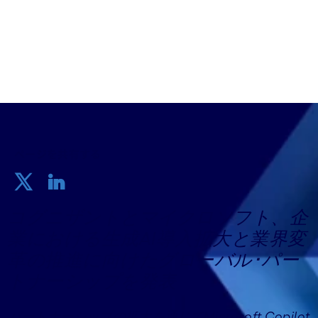
2024年04月22日
ページを共有する
コグニザントとマイクロソフト、企
業における生成AI導入拡大と業界変
革の推進に向けたグローバル･パー
トナーシップを発表
パートナーシップの拡大を通じてMicrosoft Copilot