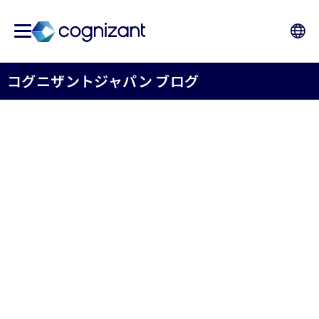
コグニザントジャパン ブログ
コグニザントとマイクロソ
フト、企業における生成AI
導入拡大と業界変革の推進
に向けたグローバル･パート
ナーシップを発表
コグニザントジャパン株式会社