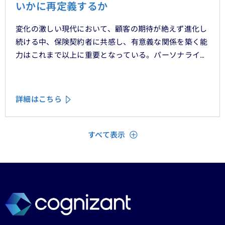
いかに再定義するか
変化の激しい現代において、顧客の期待が絶えず進化し
続ける中、保険契約者に共感し、有意義な関係を築く能
力はこれまで以上に重要となっている。パーソナライ
ゼーション、ハイパーオートメーション、顧客中心主義
といったテーマをよく耳にするが、「存在を認められて
いる」「理解されている」と顧客に感じてもらうため
詳細はこちら
に、ＣＲＭシステムやデータ分析、デジタルフロントエ
ンドに数百万単位の投資が行われてきた。
閉じる
すべて表示