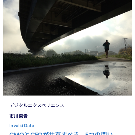
れらの議論を日本市場の文脈に着地させる。そして、希
望の視座を提示したい——日本の「顧客との関係構
築」が、世界で勝てる時代が、いま始まっている。
デジタルエクスペリエンス
市川恵貴
Invalid Date
CMOとCEOが共有すべき、5つの問い -