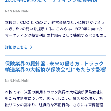
着地させる。そして、希望の視座を提示したい——日本の
「顧客との関係構築」が、世界で勝てる時代が、いま始
NaN.NaN.NaN
まっている。
本稿は、CMO と CEO が、経営会議で互いに投げかけ合う
べき、5つの問いを提示する。これらは、2030年に向けた
マーケティング投資判断の枠組みとして機能するべきもの
である。
詳細はこちら
保険業界の羅針盤 - 未来の働き方 - トラック
輸送業界の大転換が保険会社にもたらす影響
NaN.NaN.NaN
本稿では、米国の商用トラック業界の大転換が保険会社に
もたらす影響について、お伝えしたい。損害額の増大、訴
訟リスクの高まり、組織的な不正行為、さらには車両管理