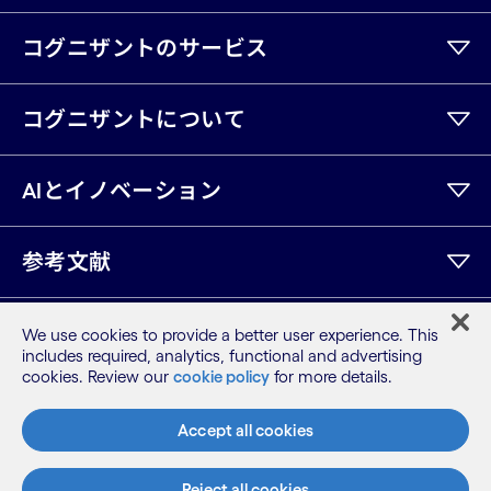
コグニザントのサービス
コグニザントについて
AIとイノベーション
参考文献
We use cookies to provide a better user experience. This
LinkedIn
Twitter
Facebook
Instagram
Youtube
includes required, analytics, functional and advertising
cookies. Review our
cookie policy
for more details.
サイトマップ
利用規約
Accept all cookies
プライバシーポリシー
Cookieポリシー
Reject all cookies