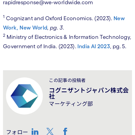
rapidresponse@we-worldwide.com
1
Cognizant and Oxford Economics. (2023).
New
Work, New World
, pg. 3
.
2
Ministry of Electronics & Information Technology,
Government of India. (2023).
India AI 2023
, pg. 5.
この記事の投稿者
コグニザントジャパン株式会
社
マーケティング部
フォロー