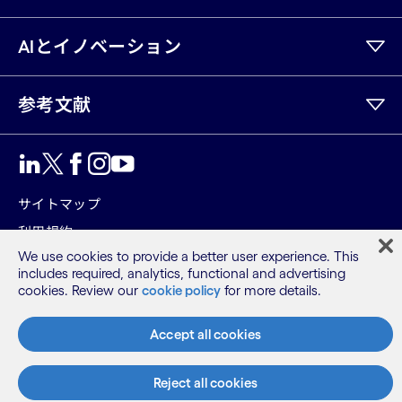
AIとイノベーション
参考文献
LinkedIn
Twitter
Facebook
Instagram
Youtube
サイトマップ
利用規約
We use cookies to provide a better user experience. This
プライバシーポリシー
includes required, analytics, functional and advertising
Cookieポリシー
cookies. Review our
cookie policy
for more details.
©2026 Cognizant, all rights reserved
Accept all cookies
Reject all cookies