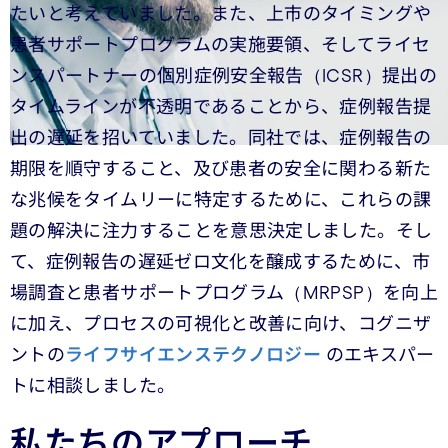
たいと考えていました。また、上市のタイミングや
患者サポートプログラムの実施要領、そしてライセ
ンスパートナーの個別症例安全報告（ICSR）提出の
タイムラインが不透明であることから、症例報告提
出の遅延を招いていました。同社では、症例報告の
期限を順守すること、及び患者の安全に関わる新た
な兆候をタイムリーに特定するために、これらの課
題の解決に注力することを意思決定しました。そし
て、症例報告の遅延ゼロ文化を醸成するために、市
場調査と患者サポートプログラム（MRPSP）を向上
に加え、プロセスの可視化と改善に向け、コグニザ
ントの
ライフサイエンステクノロジー
のエキスパー
トに相談しました。
私たちのアプローチ