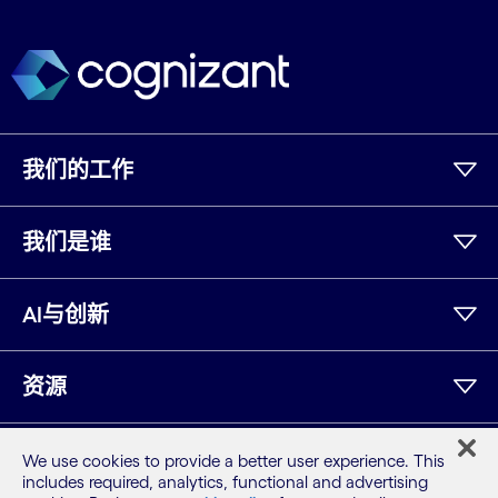
我们的工作
我们是谁
AI与创新
资源
We use cookies to provide a better user experience. This
领英
Twitter
Facebook
Instagram
YouTube
includes required, analytics, functional and advertising