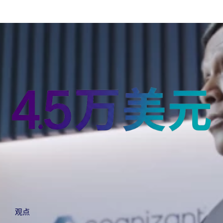
carousel ends
观点