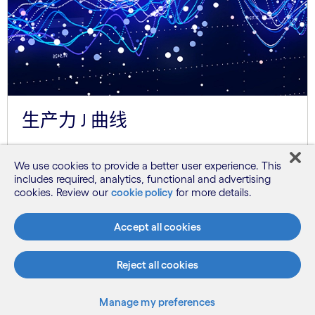
生产力 J 曲线
每项通用技术都会经历这一发展阶段：在采
We use cookies to provide a better user experience. This
用初期，生产力会有所下降，而一旦工作
includes required, analytics, functional and advertising
流、团队和系统跟上步伐，就会在收获期迎
cookies. Review our
cookie policy
for more details.
来爆发。
Accept all cookies
资料来源：Eric Brynjolfsson，斯坦福经济
学家
Reject all cookies
Manage my preferences