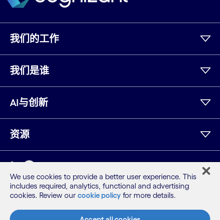
我们的工作
我们是谁
AI与创新
资源
领英
We use cookies to provide a better user experience. This
includes required, analytics, functional and advertising
网站地图
cookies. Review our
cookie policy
for more details.
条款
隐私保密声明
Accept all cookies