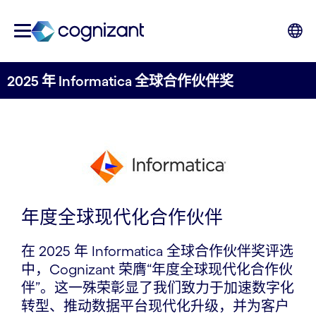
2025 年 Informatica 全球合作伙伴奖
年度全球现代化合作伙伴
在 2025 年 Informatica 全球合作伙伴奖评选
中，Cognizant 荣膺“年度全球现代化合作伙
伴”。这一殊荣彰显了我们致力于加速数字化
转型、推动数据平台现代化升级，并为客户