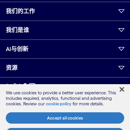
我们的工作
我们是谁
AI与创新
资源
领英
Twitter
Facebook
Instagram
YouTube
We use cookies to provide a better user experience. This
includes required, analytics, functional and advertising
网站地图
cookies. Review our
cookie policy
for more details.
条款
隐私保密声明
Accept all cookies
Cookie 声明