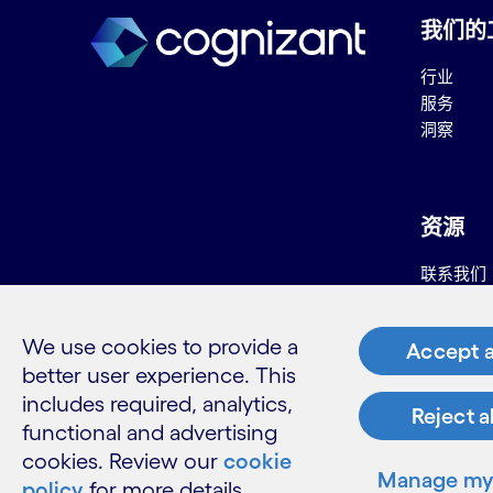
我们的
行业
服务
洞察
资源
联系我们
职业
供应商信
We use cookies to provide a
Accept a
高知特术
better user experience. This
includes required, analytics,
Reject a
functional and advertising
cookies. Review our
cookie
领英
Manage my 
policy
for more details.