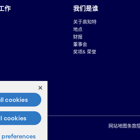
工作
我们是谁
关于高知特
地点
财报
董事会
奖项& 荣誉
息查询
ll cookies
语查询
ll cookies
网站地图
条款
preferences