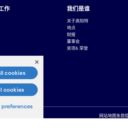
工作
我们是谁
关于高知特
地点
财报
董事会
奖项& 荣誉
ll cookies
息查询
ll cookies
语查询
preferences
网站地图
条款