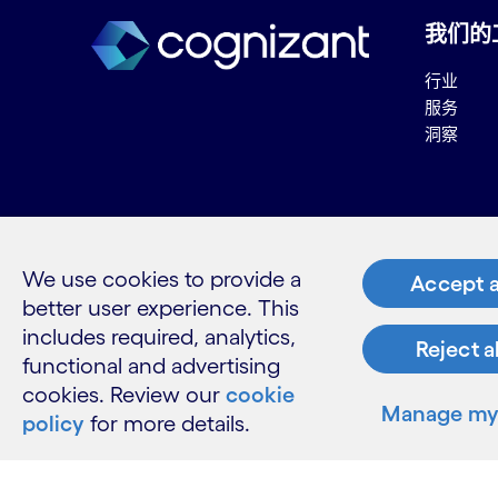
我们的
行业
服务
洞察
资源
We use cookies to provide a
联系我们
Accept a
better user experience. This
职业
供应商信
includes required, analytics,
Reject a
高知特术
functional and advertising
cookies. Review our
cookie
Manage my 
policy
for more details.
领英