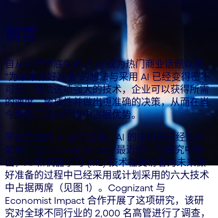
前言
自从去年年底生成式 AI 成为热门商业话题以来，
“为未来做好准备”的想法与采用 AI 已经变得密不
可分。借助这项强大的技术，企业可以获得所需
的速度、敏捷性并做出更准确的决策，从而在当
今瞬息万变的环境中占据优势。
早在生成式 AI 出现之前，AI 的应用就已经如火
如荼。Economist Impact 最近的一项研究中指
出，AI 和机器学习 (ML) 技术在受访者为未来做
好准备的过程中已经采用或计划采用的六大技术
中占据两席（见图 1）。Cognizant 与
Economist Impact 合作开展了这项研究，该研
究对全球不同行业的 2,000 名高管进行了调查，