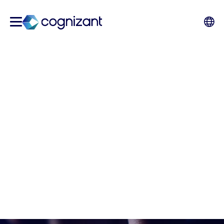
要为未来做好准备，就要做
好 AI 准备
企业对人工智能 (AI) 的兴趣变得空前高涨。但根
据我们对 Economist Impact 最近一项研究的分
析，即使在引入生成式 AI 之前，企业也很难从其
AI 实施中获得全部价值。以下是企业应该做出的
5 个改变，以便在应用 AI 方面取得成功。