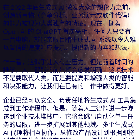
在 2022 年底生成式 AI 激发大众的想象力之前，
创造新事物（竞争分析、业务演示或软件代码）
的能力被视为人类独有的特征。现在，随着
Open AI 的 ChatGPT 首次亮相，任何人只要有
一台电脑，就能亲眼目睹生成式 AI 系统以令人难
以置信的速度响应提示、提供新的内容和想法。
乍一看，这似乎让人有些压力。但是随着时间的
推移，人工智能的前景将会愈发明确：这项技术
不是要取代人类，而是要提高和增强人类的智能
和决策能力，让我们在已有的工作中做得更好。
企业已经可以安全、负责任地将生成式 AI 工具集
成到工作流程中。但是，随着人工智能进一步渗
透到企业技术堆栈中，它将会跳出自动化单一任
务的局限，进一步扩展到其他领域。多个生成式
AI 代理将相互协作，从修改产品设计到根据即将