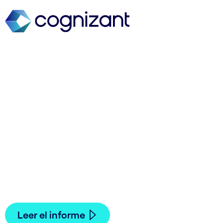
El futuro de los medios
de pago: Más allá de las
transacciones
En un mundo, donde el cambio es la única
constante, los pagos no son una excepción.
Descubre cómo combinar volumen y valor para
tener éxito.
Leer el informe