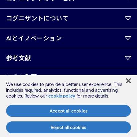
コグニザントについて
AIとイノベーション
参考文献
LinkedIn
Twitter
Facebook
Instagram
Youtube
We use cookies to provide a better user experience. This
includes required, analytics, functional and advertising
サイトマップ
cookies. Review our
cookie policy
for more details.
利用規約
プライバシーポリシー
Accept all cookies
Cookieポリシー
©2026 Cognizant, all rights reserved
Reject all cookies