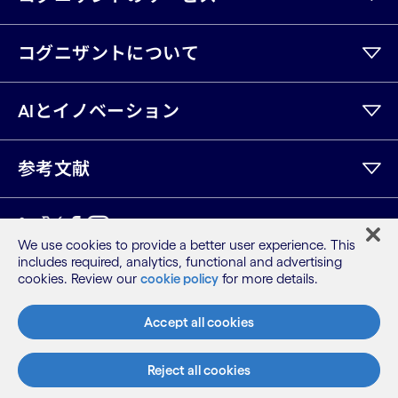
コグニザントについて
AIとイノベーション
参考文献
LinkedIn
Twitter
Facebook
Instagram
Youtube
We use cookies to provide a better user experience. This
includes required, analytics, functional and advertising
サイトマップ
cookies. Review our
cookie policy
for more details.
利用規約
プライバシーポリシー
Accept all cookies
Cookieポリシー
©2026 Cognizant, all rights reserved
Reject all cookies