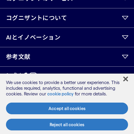
コグニザントについて
AIとイノベーション
参考文献
LinkedIn
Twitter
Facebook
Instagram
Youtube
We use cookies to provide a better user experience. This
includes required, analytics, functional and advertising
サイトマップ
cookies. Review our
cookie policy
for more details.
利用規約
プライバシーポリシー
Accept all cookies
Cookieポリシー
©2026 Cognizant, all rights reserved
Reject all cookies