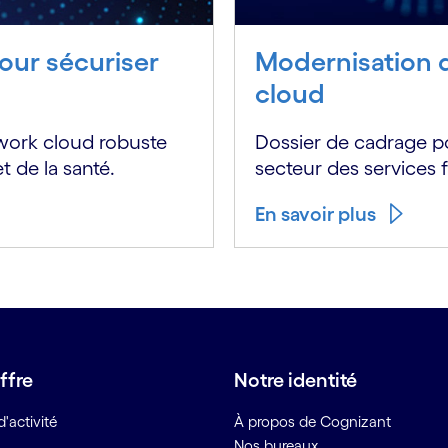
our sécuriser
Modernisation d
cloud
work cloud robuste
Dossier de cadrage p
 de la santé.
secteur des services f
En savoir plus
ffre
Notre identité
'activité
À propos de Cognizant
Nos bureaux