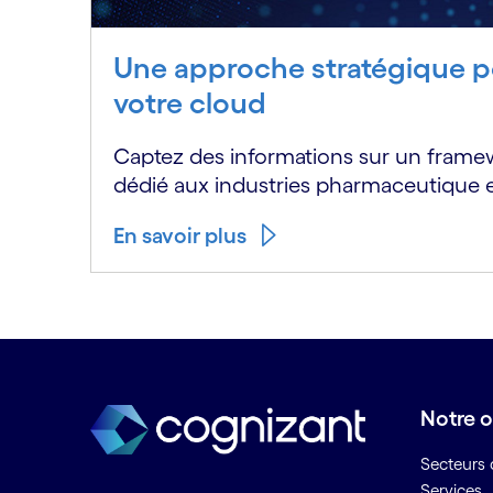
Une approche stratégique p
votre cloud
Captez des informations sur un frame
dédié aux industries pharmaceutique et
En savoir plus
Notre o
Secteurs d
Services