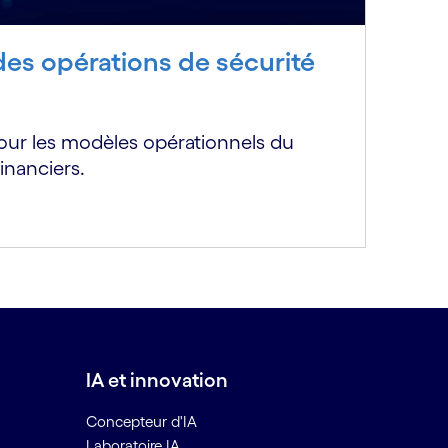
es opérations de sécurité
our les modèles opérationnels du
inanciers.
IA et innovation
Concepteur d'IA
Laboratoire IA