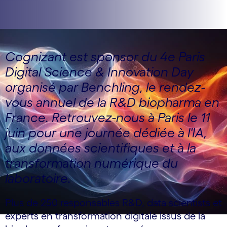
Cognizant est sponsor du 4e Paris
Digital Science & Innovation Day
organisé par Benchling, le rendez-
vous annuel de la R&D biopharma en
France. Retrouvez-nous à Paris le 11
juin pour une journée dédiée à l'IA,
aux données scientifiques et à la
transformation numérique du
laboratoire.
Plus de 250 responsables R&D, data scientists et
experts en transformation digitale issus de la