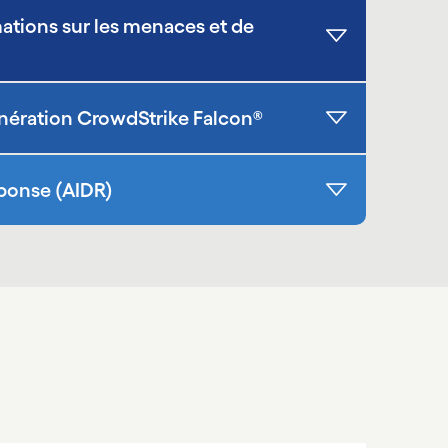
ations sur les menaces et de
nération CrowdStrike Falcon®
sponse (AIDR)