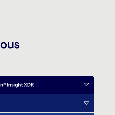
vous
on® Insight XDR