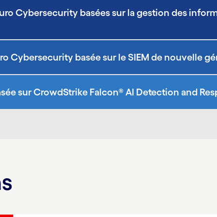
ro Cybersecurity basées sur la gestion des inform
o Cybersecurity basée sur le SIEM de nouvelle gé
asée sur CrowdStrike Falcon® AI Detection and Re
ns