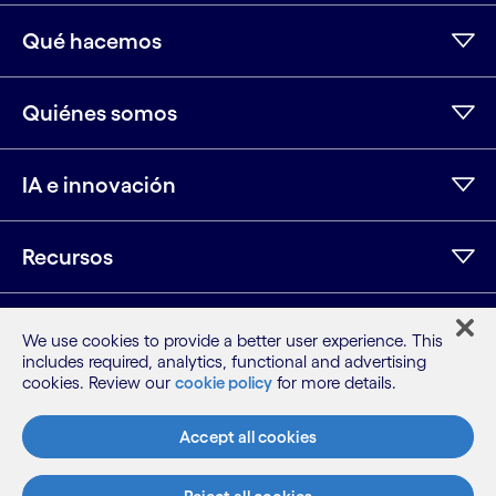
Qué hacemos
Quiénes somos
IA e innovación
Recursos
Más información
We use cookies to provide a better user experience. This
includes required, analytics, functional and advertising
cookies. Review our
cookie policy
for more details.
LinkedIn
Twitter
Facebook
Instagram
Youtube
Accept all cookies
Mapa del sitio
Condiciones