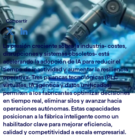
Compartir
La presión creciente sobre la industria- costes,
disrupciones y sistemas obsoletos- está
acelerando la adopción de IA para reducir el
tiempo de inactividad y aumentar la resiliencia
operativa. Tres palancas tecnológicas (PLC
virtuales, IA agéntica y datos unificados)
permiten a los fabricantes optimizar decisiones
en tiempo real, eliminar silos y avanzar hacia
operaciones autónomas. Estas capacidades
posicionan a la fábrica inteligente como un
habilitador clave para mejorar eficiencia,
calidad y competitividad a escala empresarial.