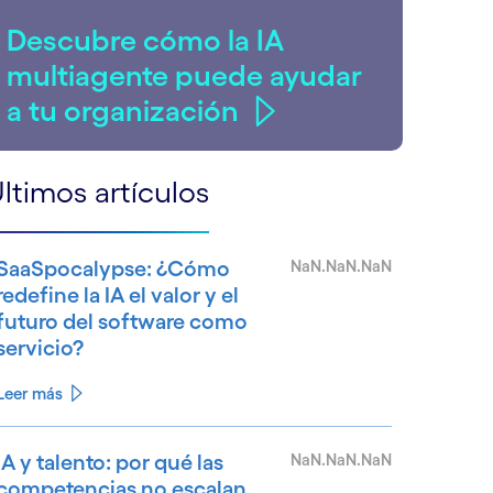
Descubre cómo la IA
multiagente puede ayudar
a tu organización
ltimos artículos
SaaSpocalypse: ¿Cómo
NaN.NaN.NaN
redefine la IA el valor y el
futuro del software como
servicio?
Leer más
IA y talento: por qué las
NaN.NaN.NaN
competencias no escalan