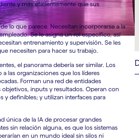
iente y más eficientemente que sus
 de lo que parece. Necesitan incorporarse a la
mpleado. Se le asigna un rol específico, así
cesitan entrenamiento y supervisión. Se les
 que necesiten para hacer su trabajo.
entes, el panorama debería ser similar. Los
a las organizaciones que los líderes
écadas. Forman una red de entidades
 objetivos, inputs y resultados. Operan con
 definibles; y utilizan interfaces para
ad única de la IA de procesar grandes
es sin relación alguna, es que los sistemas
rarían en un mundo ideal sin silos ni