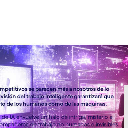
ompetitivos se parecen más a nosotros de lo
visión del trabajo inteligente garantizará que
nto de los humanos como de las máquinas.
e IA envuelve un halo de intriga, misterio e,
compañeros de trabajo no humanos e invisibles