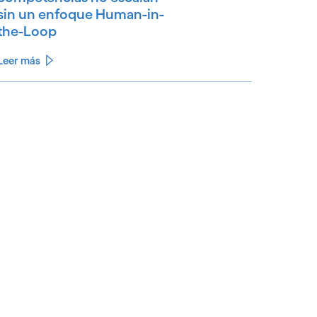
sin un enfoque Human-in-
the-Loop
Leer más
See less
ee more