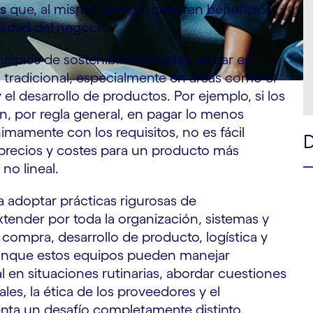
es
que, al mismo tiempo, generen beneficios
ilidad del negocio.
ncipios de sostenibilidad suelen entrar en
 tradicional, especialmente en áreas como el
 el desarrollo de productos. Por ejemplo, si los
n, por regla general, en pagar lo menos
mamente con los requisitos, no es fácil
precios y costes para un producto más
no lineal.
adoptar prácticas rigurosas de
tender por toda la organización, sistemas y
 compra, desarrollo de producto, logística y
unque estos equipos pueden manejar
al en situaciones rutinarias, abordar cuestiones
ales, la ética de los proveedores y el
enta un desafío completamente distinto.