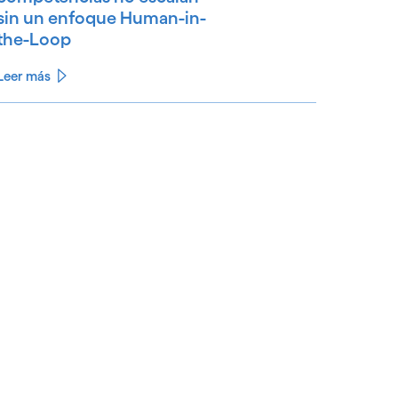
sin un enfoque Human-in-
the-Loop
Leer más
See less
ee more