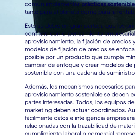
común implementar
prácticas sostenibl
tanto para el planeta como para la rentab
Esto se debe, en gran parte, a que los pri
conflicto con el pensamiento empresarial
aprovisionamiento, la fijación de precios y
modelos de fijación de precios se enfoca
posible por un producto que cumpla míni
cambiar de enfoque y crear modelos de 
sostenible con una cadena de suministro 
Además, los mecanismos necesarios para 
aprovisionamiento sostenible se deben ex
partes interesadas. Todos, los equipos de
marketing deben actuar coordinados. A
fácilmente datos e inteligencia empresari
relacionadas con la trazabilidad de materi
cumplimiento laboral o comercial repres