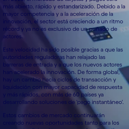
más abierto, rápido y estandarizado. Debido a la
mayor competencia y a la aceleración de la
innovación, el sector está creciendo a un ritmo
récord y ya no es exclusivo de un puñado de
actores.
Este velocidad ha sido posible gracias a que las
autoridades reguladoras han relajado las
barreras de entrada y a que los nuevos actores
han acelerado la innovación. De forma global,
hay un cambio hacia ciclos de transacción y
liquidación con mayor capacidad de respuesta
y más rápidos, con más de 60 países ya
desarrollando soluciones de 'pago instantáneo'.
Estos cambios de mercado continuarán
creando nuevas oportunidades tanto para los