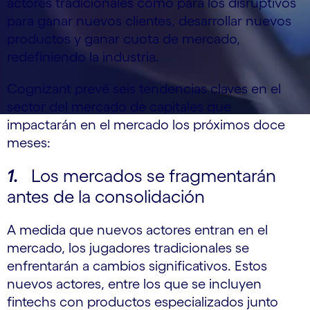
actores tradicionales como para los disruptivos
para ganar nuevos clientes, desarrollar nuevos
productos y ganar cuota de mercado,
redefiniendo la industria.
Cognizant prevé seis tendencias claves en el
sector del mercado de capitales que
impactarán en el mercado los próximos doce
meses:
1.
Los mercados se fragmentarán
antes de la consolidación
A medida que nuevos actores entran en el
mercado, los jugadores tradicionales se
enfrentarán a cambios significativos. Estos
nuevos actores, entre los que se incluyen
fintechs con productos especializados junto