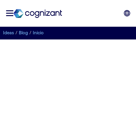
Ideas
Blog
Inicio
Artículos | 31-01-2023
Seis tendencias
clave en el mercado
de tarjetas y pagos
en 2023