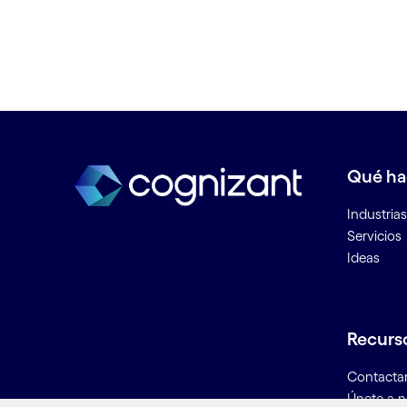
Estrategia del Internet de las
Cosas
Etica de los datos
Experiencia de cliente (CX)
Experiencia de cliente omnicanal
Experiencia del cliente de la utilit
Externalización de proceso de
Qué h
negocio (BPO)
Extracción de reglas de negocio
Industrias
Servicios
F
Ideas
Fábrica conectada
Fábrica digital
Recurs
Fabricación aditiva e impresión e
3D
Contacta
Fabricación inteligente
Únete a n