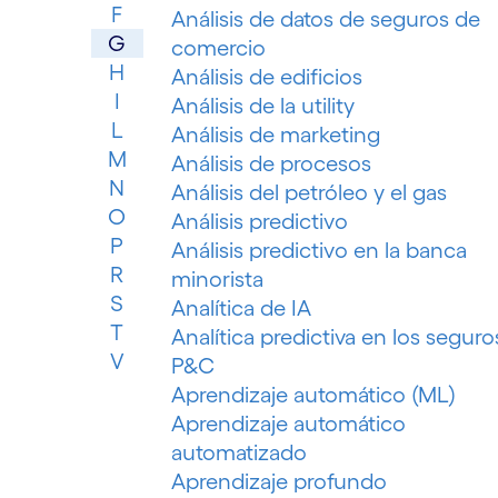
F
Análisis de datos de seguros de
G
comercio
H
Análisis de edificios
I
Análisis de la utility
L
Análisis de marketing
M
Análisis de procesos
N
Análisis del petróleo y el gas
O
Análisis predictivo
P
Análisis predictivo en la banca
R
minorista
S
Analítica de IA
T
Analítica predictiva en los seguro
V
P&C
Aprendizaje automático (ML)
Aprendizaje automático
automatizado
Aprendizaje profundo