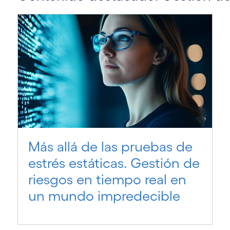
s
o
Más allá de las pruebas de
estrés estáticas. Gestión de
riesgos en tiempo real en
un mundo impredecible