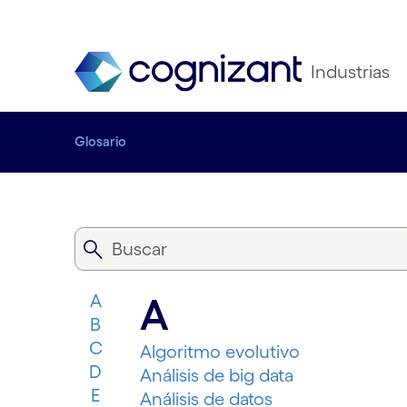
Industrias
Glosario
A
A
B
C
Algoritmo evolutivo
D
Análisis de big data
E
Análisis de datos