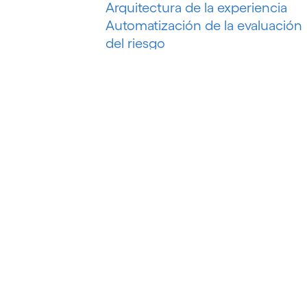
Arquitectura de la experiencia
Automatización de la evaluación
del riesgo
Automatización de la
recuperación de deudas
Automatización de marketing
Automatización de procesos
Automatización del petróleo y el
gas
Automatización inteligente
Automatización inteligente de
procesos
Automatización P&C
Automatización robótica de
procesos (RPA)
B