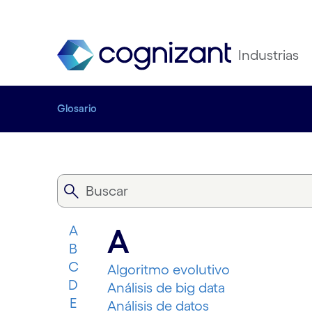
Industrias
Glosario
A
A
B
C
Algoritmo evolutivo
D
Análisis de big data
E
Análisis de datos