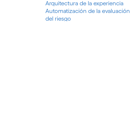
Arquitectura de la experiencia
Automatización de la evaluación
del riesgo
Automatización de la
recuperación de deudas
Automatización de marketing
Automatización de procesos
Automatización del petróleo y el
gas
Automatización inteligente
Automatización inteligente de
procesos
Automatización P&C
Automatización robótica de
procesos (RPA)
B