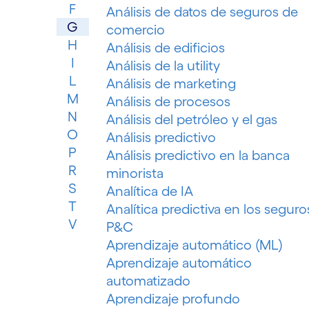
F
Análisis de datos de seguros de
G
comercio
H
Análisis de edificios
I
Análisis de la utility
L
Análisis de marketing
M
Análisis de procesos
N
Análisis del petróleo y el gas
O
Análisis predictivo
P
Análisis predictivo en la banca
R
minorista
S
Analítica de IA
T
Analítica predictiva en los seguro
V
P&C
Aprendizaje automático (ML)
Aprendizaje automático
automatizado
Aprendizaje profundo