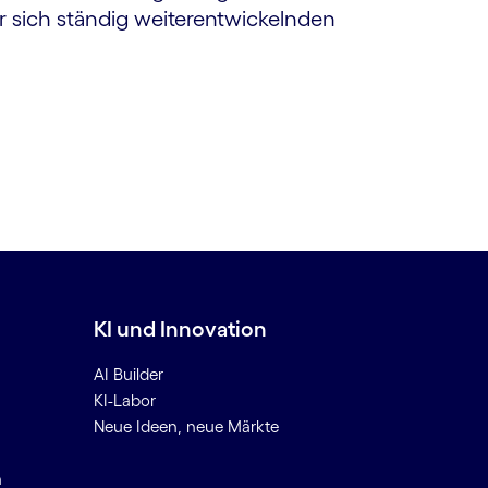
r sich ständig weiterentwickelnden
KI und Innovation
AI Builder
KI-Labor
Neue Ideen, neue Märkte
n