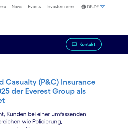
iere
News
Events
Investor:innen
DE-DE
Kontakt
d Casualty (P&C) Insurance
25 der Everest Group als
et
nnt, Kunden bei einer umfassenden
reichen wie Policierung,