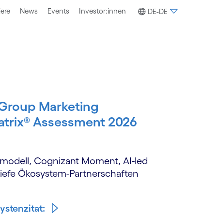
iere
News
Events
Investor:innen
DE-DE
 Group Marketing
atrix® Assessment 2026
gsmodell, Cognizant Moment, AI-led
tiefe Ökosystem-Partnerschaften
ystenzitat: