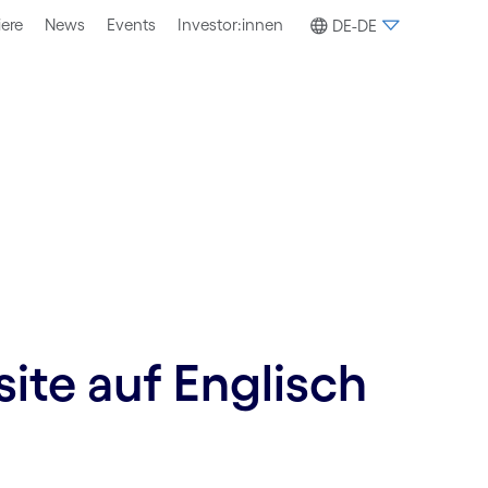
iere
News
Events
Investor:innen
DE-DE
site auf Englisch