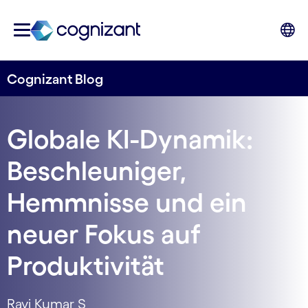
Cognizant Blog
Globale KI-Dynamik:
Beschleuniger,
Hemmnisse und ein
neuer Fokus auf
Produktivität
Ravi Kumar S