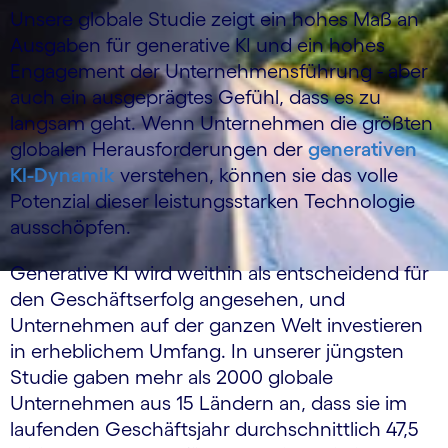
Unsere globale Studie zeigt ein hohes Maß an
Ausgaben für generative KI und ein hohes
Engagement der Unternehmensführung - aber
auch ein ausgeprägtes Gefühl, dass es zu
langsam geht. Wenn Unternehmen die größten
globalen Herausforderungen der
generativen
KI-Dynamik
verstehen, können sie das volle
Potenzial dieser leistungsstarken Technologie
ausschöpfen.
Generative KI wird weithin als entscheidend für
den Geschäftserfolg angesehen, und
Unternehmen auf der ganzen Welt investieren
in erheblichem Umfang. In unserer jüngsten
Studie gaben mehr als 2000 globale
Unternehmen aus 15 Ländern an, dass sie im
laufenden Geschäftsjahr durchschnittlich 47,5