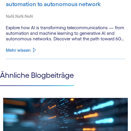
automation to autonomous network
NaN.NaN.NaN
Explore how AI is transforming telecommunications — from
automation and machine learning to generative AI and
autonomous networks. Discover what the path toward 6G
means for the industry.
Mehr wissen
See less
Ähnliche Blogbeiträge
See more