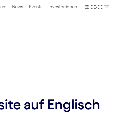
iere
News
Events
Investor:innen
DE-DE
site auf Englisch