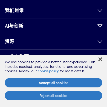
我们是谁
AI与创新
资源
领英
Twitter
Facebook
Instagram
YouTube
We use cookies to provide a better user experience. This
includes required, analytics, functional and advertising
网站地图
cookies. Review our
cookie policy
for more details.
条款
隐私保密声明
Accept all cookies
Cookie 声明
©2026 Cognizant，版权所有
Reject all cookies