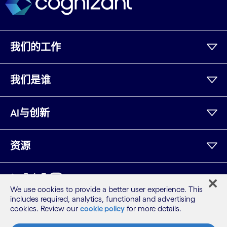
我们的工作
我们是谁
AI与创新
资源
领英
Twitter
Facebook
Instagram
YouTube
We use cookies to provide a better user experience. This
includes required, analytics, functional and advertising
网站地图
cookies. Review our
cookie policy
for more details.
条款
隐私保密声明