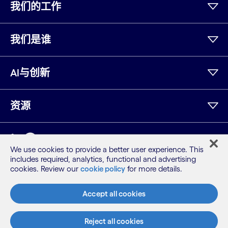
我们的工作
我们是谁
AI与创新
资源
领英
We use cookies to provide a better user experience. This
includes required, analytics, functional and advertising
网站地图
cookies. Review our
cookie policy
for more details.
条款
隐私保密声明
Accept all cookies
Cookie 声明
©2026 Cognizant，版权所有
Reject all cookies