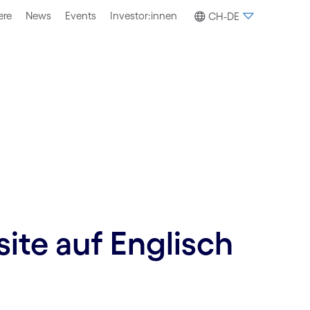
ere
News
Events
Investor:innen
CH-DE
site auf Englisch