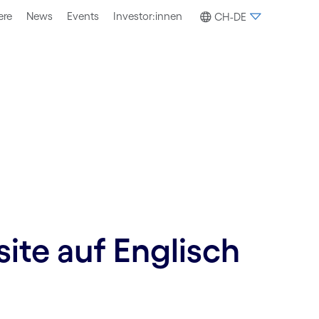
ere
News
Events
Investor:innen
CH-DE
site auf Englisch