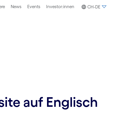
ere
News
Events
Investor:innen
CH-DE
site auf Englisch