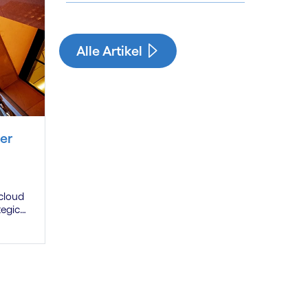
See less
See more
Alle Artikel
er
 cloud
tegic
ency.