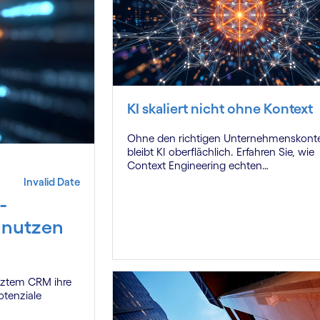
KI skaliert nicht ohne Kontext
Ohne den richtigen Unternehmenskont
bleibt KI oberflächlich. Erfahren Sie, wie
Context Engineering echten
Wettbewerbsvorteil schafft.
Invalid Date
-
 nutzen
tztem CRM ihre
tenziale