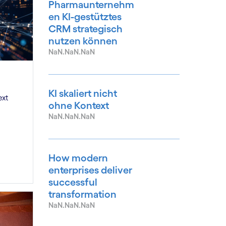
Pharmaunternehm
en KI-gestütztes
CRM strategisch
nutzen können
NaN.NaN.NaN
KI skaliert nicht
ext
ohne Kontext
NaN.NaN.NaN
How modern
enterprises deliver
successful
transformation
NaN.NaN.NaN